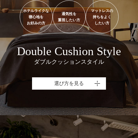
ホテルライクな
マットレスの
通気性を
寝心地を
持ちをよく
重視したい方
お好みの方
したい方
Double Cushion Style
ダブルクッションスタイル
選び方を見る