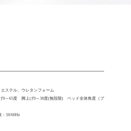
ス」についてはこちら
リエステル、ウレタンフォーム
0～65度 脚上げ0～38度(無段階) ベッド全体角度（プ
50/60Hz