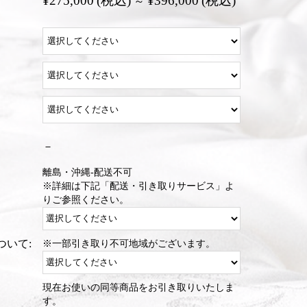
¥275,000
(税込)
¥396,000
(税込)
～
－
離島・沖縄-配送不可
※詳細は下記「配送・引き取りサービス」よ
りご参照ください。
ついて:
※一部引き取り不可地域がございます。
現在お使いの同等商品をお引き取りいたしま
す。