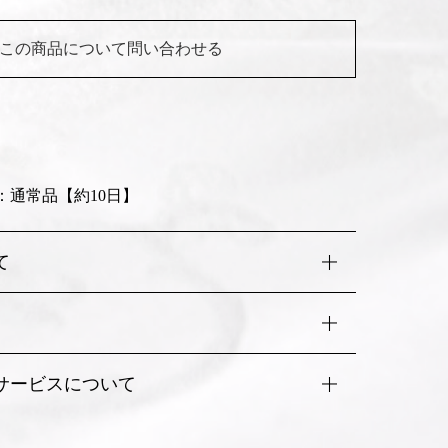
この商品について問い合わせる
：通常品【約10日】
て
、楽天Pay、PayPay、AmazonPay銀行振込にてお
。
文商品と異なっていたり、不良品または破損・汚れ等
サービスについて
様都合での返品・交換は承りかねます。
」についてはこちら