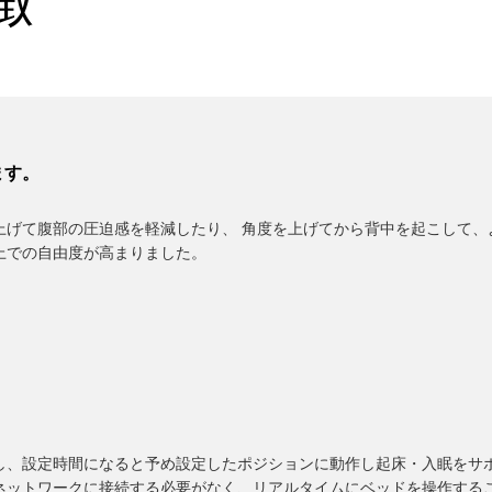
徴
ます。
上げて腹部の圧迫感を軽減したり、 角度を上げてから背中を起こして、
上での自由度が高まりました。
し、設定時間になると予め設定したポジションに動作し起床・入眠をサ
のネットワークに接続する必要がなく、リアルタイムにベッドを操作する