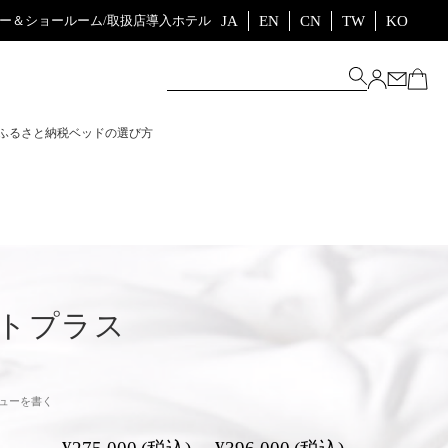
JA
EN
CN
TW
KO
ー＆ショールーム/取扱店
導入ホテル
ふるさと納税
ベッドの選び方
トプラス
ューを書く