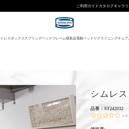
ご利用ガイド
カタログ
ギャラリ
ットレス
ボックススプリング
ベッドフレーム
寝装品
電動ベッド
リクライニングチェア
シムレス
品番：ST242032
レビ