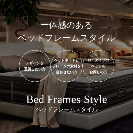
一体感のある
ベッドフレームスタイル
ヘッドボードと
ロータイプの
デザインを
フレームの素材を
ベッドを
重視したい方
合わせたい方
お探しの方
Bed Frames Style
ベッドフレームスタイル