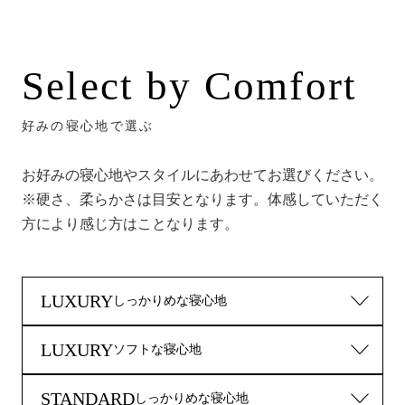
Select by Comfort
好みの寝心地で選ぶ
お好みの寝心地やスタイルにあわせてお選びください。
※硬さ、柔らかさは目安となります。体感していただく
方により感じ方はことなります。
LUXURY
しっかりめな寝心地
LUXURY
ソフトな寝心地
S-002
STANDARD
しっかりめな寝心地
A-001