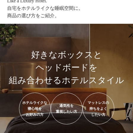
Like a Luxury Hotel.
自宅をホテルライクな睡眠空間に。
商品の選び方をご紹介。
好きなボックスと
ヘッドボードを
組み合わせるホテルスタイル
ホテルライクな
マットレスの
通気性を
寝心地を
持ちをよく
重視したい方
お好みの方
したい方