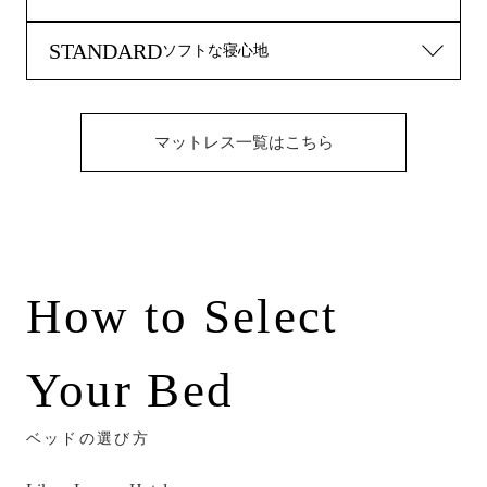
S-001
STANDARD
A-003
ソフトな寝心地
S-003
神宮前 Exextive
神宮前 Plush Pillow TOP
S-004
神宮前 Golden Value Pillow Top
神宮前 New fit Pillow Top
マットレス一覧はこちら
A-002
神宮前 Golden Value
神宮前 Ultimate Pillow
How to Select
Your Bed
ベッドの選び方