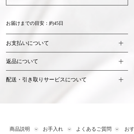
お届けまでの目安：約45日
お支払いについて
各種クレジットカード、楽天Pay、PayPay、AmazonPay銀
返品について
行振込にてお承りしております。
詳細はこちら
お届け商品がご注文商品と異なっていたり、不良品または
配送・引き取りサービスについて
破損・汚れ等の場合以外のお客様都合での返品・交換は承
りかねます。
「送料・配送地域」についてはこちら
詳細はこちら
「引き取りサービス」についてはこちら
商品説明
お手入れ
よくあるご質問
お