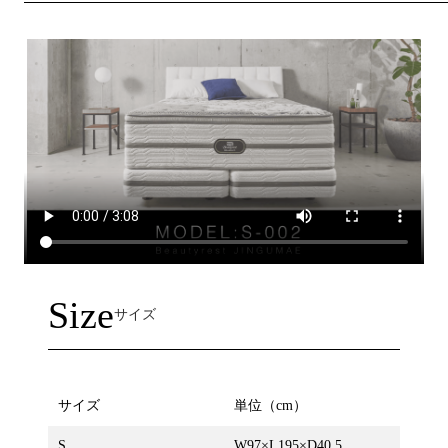
Size
サイズ
サイズ
単位（cm）
S
W97×L195×D40.5